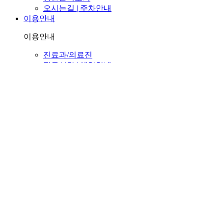
오시는길 | 주차안내
이용안내
이용안내
진료과/의료진
진료시간 | 예약안내
예배안내 | 원목실
장비안내
입·퇴원안내
서류발급안내
대리처방안내
자주하는질문
진료센터
진료센터
유방갑상선센터
유방갑상선센터 소개
증상별 유방질환
유방암
증상별 갑상선질환