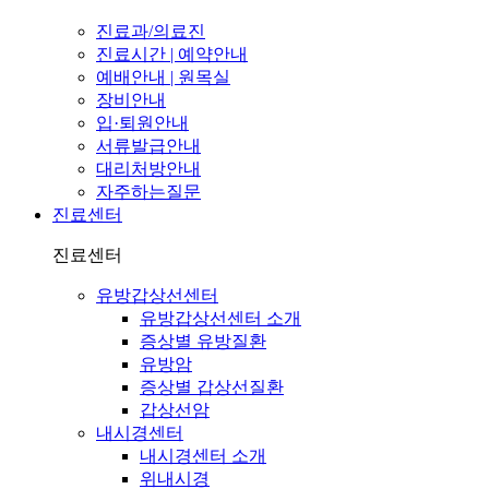
진료과/의료진
진료시간 | 예약안내
예배안내 | 원목실
장비안내
입·퇴원안내
서류발급안내
대리처방안내
자주하는질문
진료센터
진료센터
유방갑상선센터
유방갑상선센터 소개
증상별 유방질환
유방암
증상별 갑상선질환
갑상선암
내시경센터
내시경센터 소개
위내시경