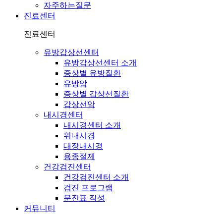
자주하는질문
진료센터
진료센터
유방갑상선센터
유방갑상선센터 소개
증상별 유방질환
유방암
증상별 갑상선질환
갑상선암
내시경센터
내시경센터 소개
위내시경
대장내시경
용종절제
건강검진센터
건강검진센터 소개
검진 프로그램
문진표 작성
커뮤니티